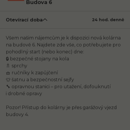
Budova 6
Otevírací doba
24 hod. denně
Všem našim nájemcům je k dispozici nová kolárna
na budově 6. Najdete zde vše, co potřebujete pro
pohodlný start (nebo konec) dne:
🔒 bezpečné stojany na kola
🚿 sprchy
🧺 ručníky k zapůjčení
👕 šatnu a bezpečnostní sejfy
🔧 opravnou stanici – pro utažení, dofouknutí
i drobné opravy
Pozor! Přístup do kolárny je přes garážový vjezd
budovy 4.