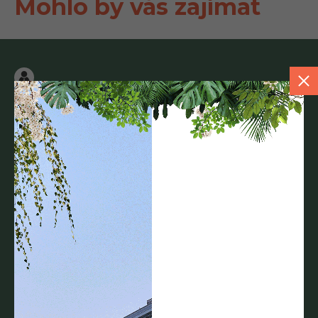
Mohlo by vás zajímat
Pikniková deka a set
budova 16
po-pá 9.00-19.00 hod.
Naplánujte si oběd na čerstvém vzduchu nebo jen chvíli
odpočinku mimo kancelář. Piknikovou deku a košík si můžete
zapůjčit samostatně nebo společně – a vyrazit na své oblíbené
místo v areálu.
Více informací