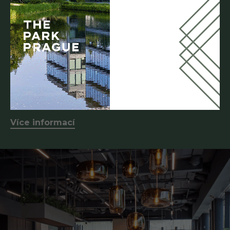
Tempus Showroom
Budova 6
po-pá 8.00-16.00 hod.
Tempus Showroom nabízí skutečně komplexní služby od
prvního návrhu přes stavební úpravy, vybavení interiéru až po
služby realitní kanceláře, to vše pod jednou střechou.
Více informací