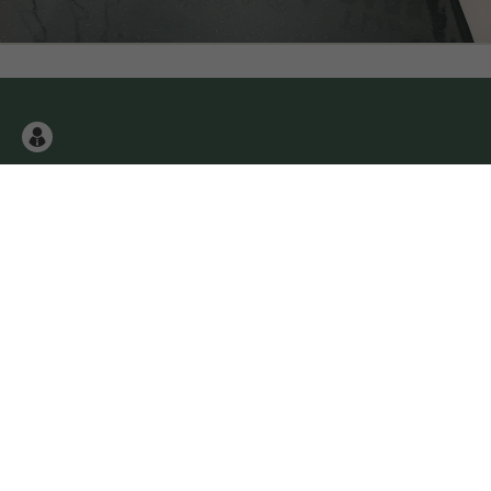
Parking pro návštěvy
Budova 12
po-čt 7.00-20.30 hod.
pá 7.00-20.00 hod.
Parkování pro návštěvníky najdete v budově 12.
Více informací