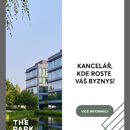
Mohlo by vás zajímat
Druhý příměstský
tábor je za dveřmi!
17.– 21. 8. 2026