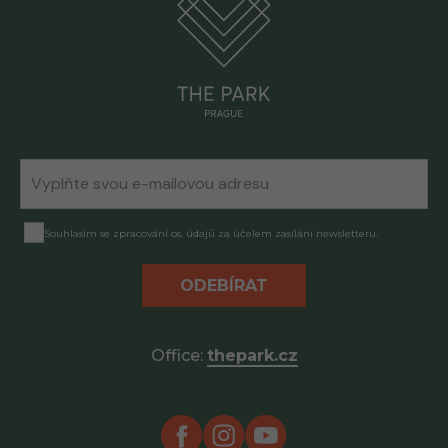
Souhlasím se zpracování os. údajů za účelem zasílání newsletteru.
ODEBÍRAT
Office:
thepark.cz