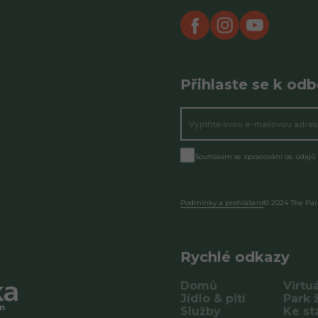
Přihlaste se k od
Souhlasím se zpracování os. údajů
Podmínky a prohlášení
© 2024 The Par
Rychlé odkazy
Domů
Virtu
Jídlo & pití
Park ž
Služby
Ke st