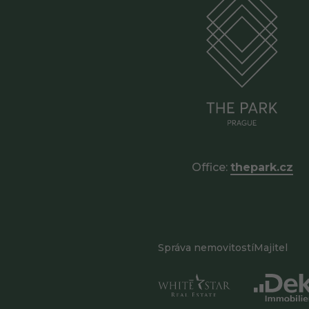
Office:
thepark.cz
Správa nemovitostí
Majitel