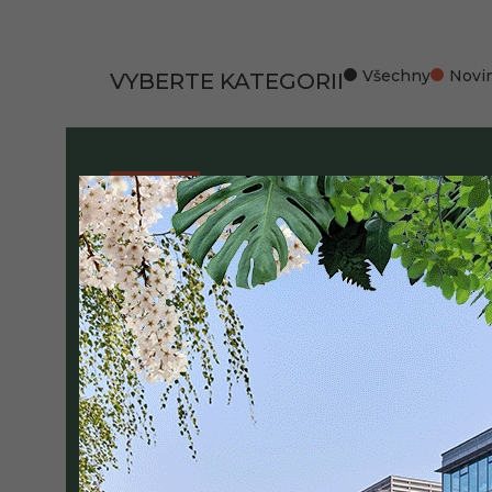
Všechny
Novi
VYBERTE KATEGORII
Blog
Hmyzí hotely 
30 / 03 / 26
Útočiště pro malé opylovače
Více informací