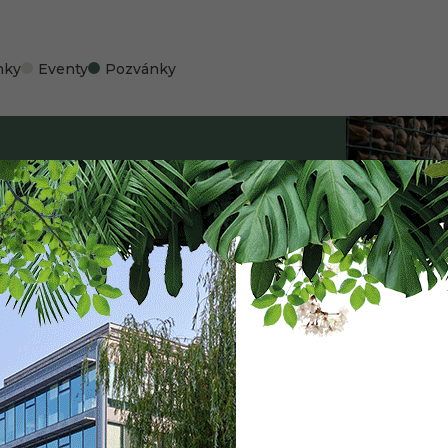
nky
Eventy
Pozvánky
v The Park