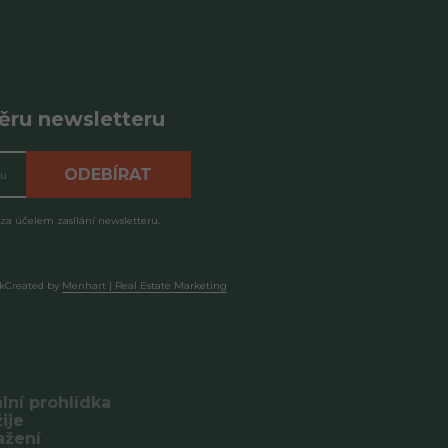
běru newsletteru
ODEBÍRAT
 za účelem zasílání newsletteru.
k
Created by
Menhart | Real Estate Marketing
ální prohlídka
ije
ažení