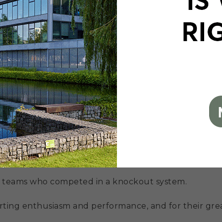
nt
urnament over 4 days of play.
me day, where teams competed against each other, 
 4 teams who competed in a knockout system.
porting enthusiasm and performance, and for their gre