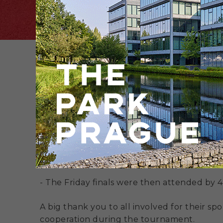
THE PARK OPEN 2024 Football Tourname
- A total of 13 teams participated in the to
- One winning team emerged from each ga
advanced to Friday's finals.
- The Friday finals were then attended by
A big thank you to all involved for their s
cooperation during the tournament.