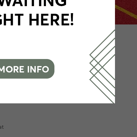
and
at